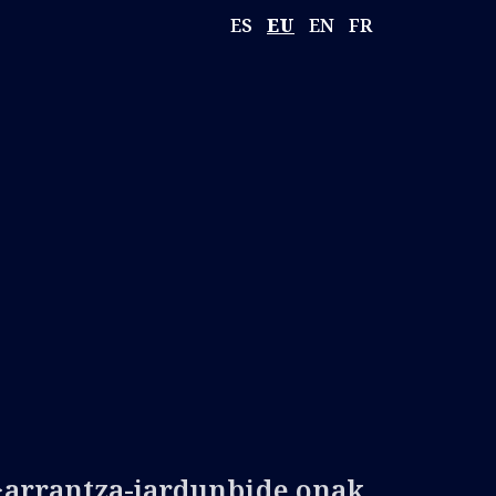
ES
EU
EN
FR
>arrantza-jardunbide onak.