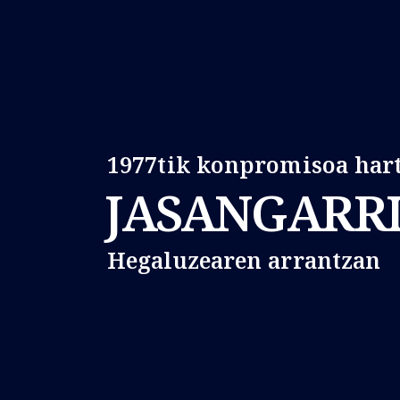
1977tik konpromisoa hart
JASANGARR
Hegaluzearen arrantzan