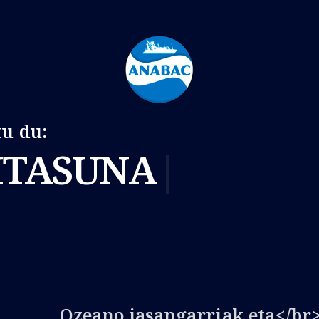
u du:
ITASUNA
Ozeano jasangarriak eta</br